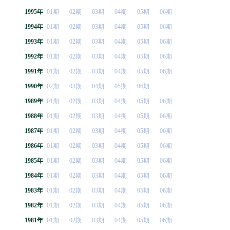
1995年
01期
02期
03期
04期
05期
06期
1994年
01期
02期
03期
04期
05期
06期
1993年
01期
02期
03期
04期
05期
06期
1992年
01期
02期
03期
04期
05期
06期
1991年
01期
02期
03期
04期
05期
06期
1990年
02期
03期
04期
05期
06期
1989年
01期
02期
03期
04期
05期
06期
1988年
01期
02期
03期
04期
05期
06期
1987年
01期
02期
03期
04期
05期
06期
1986年
01期
02期
03期
04期
05期
06期
1985年
01期
02期
03期
04期
05期
06期
1984年
01期
02期
03期
04期
05期
06期
1983年
01期
02期
03期
04期
05期
06期
1982年
01期
02期
03期
04期
05期
06期
1981年
01期
02期
03期
04期
05期
06期