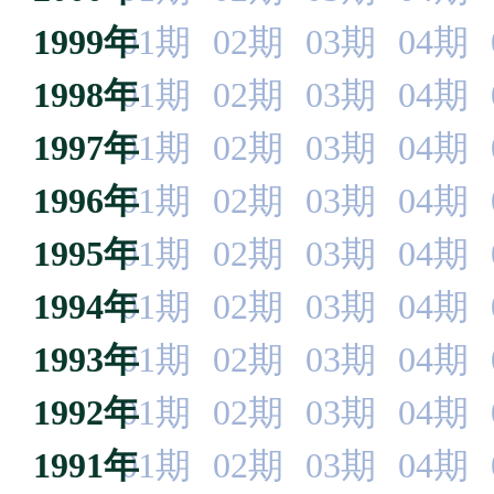
1999年
01期
02期
03期
04期
1998年
01期
02期
03期
04期
1997年
01期
02期
03期
04期
1996年
01期
02期
03期
04期
1995年
01期
02期
03期
04期
1994年
01期
02期
03期
04期
1993年
01期
02期
03期
04期
1992年
01期
02期
03期
04期
1991年
01期
02期
03期
04期