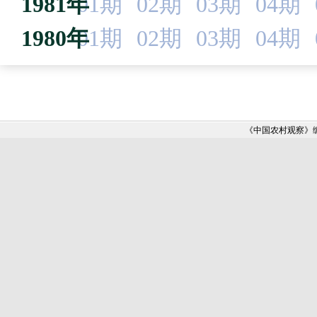
1981年
01期
02期
03期
04期
1980年
01期
02期
03期
04期
《中国农村观察