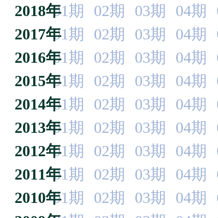
2018年
01期
02期
03期
04期
2017年
01期
02期
03期
04期
2016年
01期
02期
03期
04期
2015年
01期
02期
03期
04期
2014年
01期
02期
03期
04期
2013年
01期
02期
03期
04期
2012年
01期
02期
03期
04期
2011年
01期
02期
03期
04期
2010年
01期
02期
03期
04期