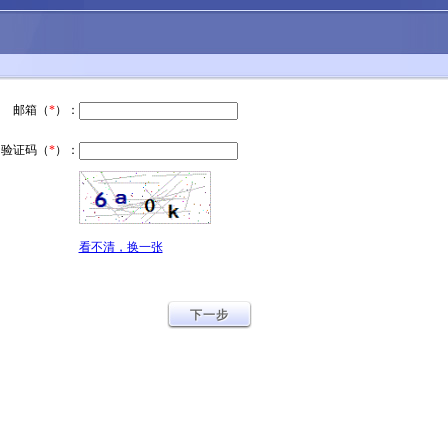
邮箱（
*
）：
验证码（
*
）：
看不清，换一张