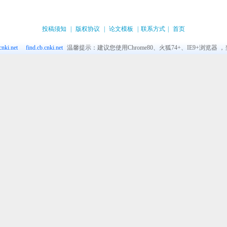
投稿须知
|
版权协议
|
论文模板
|
联系方式
|
首页
nki.net
find.cb.cnki.net
温馨提示：建议您使用Chrome80、火狐74+、IE9+浏